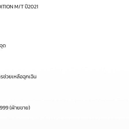
TION M/T ปี2021
จุด
ารช่วยเหลือฉุกเฉิน
999 (ฝ่ายขาย)