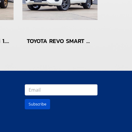
Isuzu dmax 4door Hi 1.9L MT สีขาว ปี2018
TOYOTA REVO SMART CAB 2.4 ENTRY Z-EDITION M/T ปี2023
Subscribe