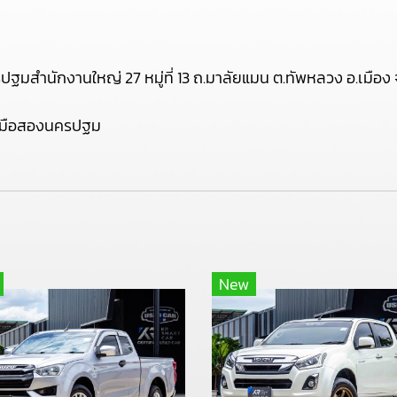
์นครปฐมสำนักงานใหญ่ 27 หมู่ที่ 13 ถ.มาลัยแมน ต.ทัพหลวง อ.เม
ถมือสองนครปฐม
New