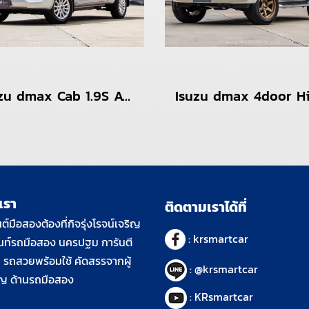
Isuzu dmax Cab 1.9S AT สีเทา ปี2022
เรา
ติดตามเราได้ที่
ต์มือสองต้องที่กิจรุ่งโรจน์เจริญ
:
krsmartcar
็นท์รถมือสอง นครปฐม การันตี
รถสวยพร้อมใช้ คัดสรรจากผู้
:
@krsmartcar
าญ ด้านรถมือสอง
:
KRsmartcar